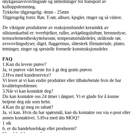
røykgassavsvovlingsrør og rørledninger for transport av
kulloppslemming.
Tykkelse tilgjengelig: 4mm - 25mm
Tilgjengelig form: Rør, T-rør, albuer, kjegler, ringer og så videre.
De viktigste produktene av reaksjonsbundet keramikk av
silisiumkarbid er: tverrbjelker, ruller, avkjølingsluftrør, brennedyse,
termoelementbeskyttelsesrør, temperaturmåledeler, strålende rør,
avsvovlingsdyser, digel, flaggermus, slitesterk fôrmateriale, plater,
tetninger, ringer og spesielle formede konstruksjonsdeler.
FAQ
1.Kan du levere prøve?
Ja, vi prøver vårt beste for å gi deg gratis prøver.
2.Hva med kundeservice?
Vi lover at vi kan endre produkter eller tilbakebetale hvis de har
kvalitetsproblemer.
3.Når vi kan kontakte deg?
Du kan kontakte oss 24 timer i døgnet. Vi er glade for å kunne
betjene deg når som helst.
4.Kan du gi meg en rabatt?
Ja, vi kan. Hvis du har spørsmål, kan du kontakte oss via e-post eller
annen kontaktvei. 5.Hva med din MOQ?
1 stk
6. er du handelsselskap eller produsent?