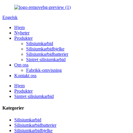
Engelsk
Hjem
Nyheter
Produkter
Silisiumkarbid
Silisiumkarbidbjelke
Silisiumkarbidbatterier
Sintret silisiumkarbid
Om oss
Fabrikk-omvisning
Kontakt oss
Hjem
Produkter
Sintret silisiumkarbid
Kategorier
Silisiumkarbid
Silisiumkarbidbatterier
Silisiumkarbidbjelke