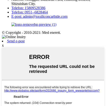
Shizuishan City.
Telefon: 15809528386
Telefon: 0951--6828464
E-post: admin@nxsiliconcarbide.com
© Copyright - 2010-2021: Med enerett.
Send e-post
x