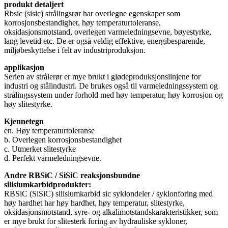
produkt detaljert
Rbsic (sisic) strålingsrør har overlegne egenskaper som
korrosjonsbestandighet, høy temperaturtoleranse,
oksidasjonsmotstand, overlegen varmeledningsevne, bøyestyrke,
lang levetid etc. De er også veldig effektive, energibesparende,
miljøbeskyttelse i felt av industriproduksjon.
applikasjon
Serien av strålerør er mye brukt i glødeproduksjonslinjene for
industri og stålindustri. De brukes også til varmeledningssystem og
strålingssystem under forhold med høy temperatur, høy korrosjon og
høy slitestyrke.
Kjennetegn
en. Høy temperaturtoleranse
b. Overlegen korrosjonsbestandighet
c. Utmerket slitestyrke
d. Perfekt varmeledningsevne.
Andre RBSiC / SiSiC reaksjonsbundne
silisiumkarbidprodukter:
RBSiC (SiSiC) silisiumkarbid sic syklondeler / syklonforing med
høy hardhet har høy hardhet, høy temperatur, slitestyrke,
oksidasjonsmotstand, syre- og alkalimotstandskarakteristikker, som
er mye brukt for slitesterk foring av hydrauliske sykloner,